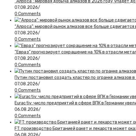
“Алроса”: мировая добыча алмазов в 2026 году упадет до
07.08.2026
/
0 Comments
“Алроса”: мировой рынок алмазов все больше сдвигается
07.08.2026
/
0 Comments
“Евраз” прогнозирует сокращение на 10% в отрасли мета
07.08.2026
/
0 Comments
Путин постановил создать кластер по огранке алмазов в
07.08.2026
/
0 Comments
Euractiv: число предприятий в сфере ВПК в Германии увел
06.08.2026
/
0 Comments
FT: производство Британией ракет и лекарств может ока
06.08.2026
/