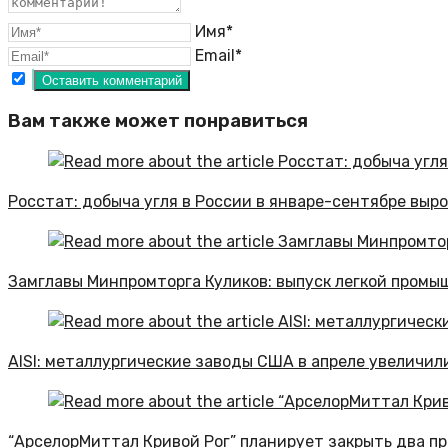
Имя*
Email*
Вам также может понравиться
Росстат: добыча угля в России в январе-сентябре вырос
Замглавы Минпромторга Куликов: выпуск легкой промыш
AISI: металлургические заводы США в апреле увеличил
“АрселорМиттал Кривой Рог” планирует закрыть два пр