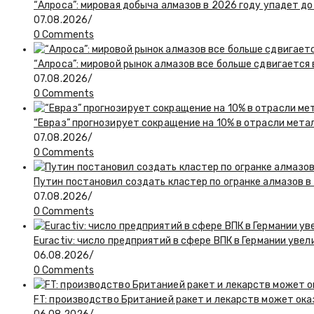
“Алроса”: мировая добыча алмазов в 2026 году упадет до
07.08.2026
/
0 Comments
“Алроса”: мировой рынок алмазов все больше сдвигается
07.08.2026
/
0 Comments
“Евраз” прогнозирует сокращение на 10% в отрасли мета
07.08.2026
/
0 Comments
Путин постановил создать кластер по огранке алмазов в
07.08.2026
/
0 Comments
Euractiv: число предприятий в сфере ВПК в Германии увел
06.08.2026
/
0 Comments
FT: производство Британией ракет и лекарств может ока