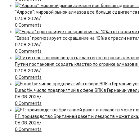
“Алроса”: мировой рынок алмазов все больше сдвигается
07.08.2026
/
0 Comments
“Евраз” прогнозирует сокращение на 10% в отрасли мета
07.08.2026
/
0 Comments
Путин постановил создать кластер по огранке алмазов в
07.08.2026
/
0 Comments
Euractiv: число предприятий в сфере ВПК в Германии увел
06.08.2026
/
0 Comments
FT: производство Британией ракет и лекарств может ока
06.08.2026
/
0 Comments