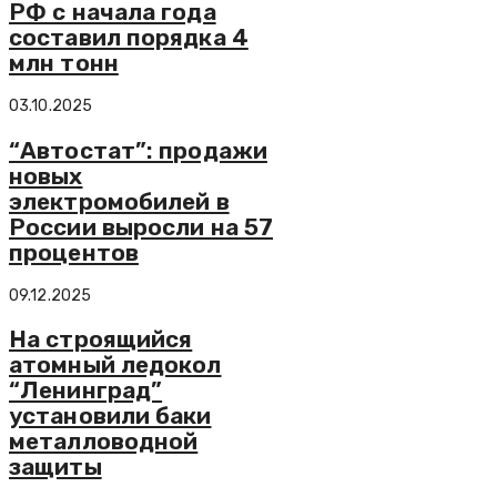
РФ с начала года
составил порядка 4
млн тонн
03.10.2025
“Автостат”: продажи
новых
электромобилей в
России выросли на 57
процентов
09.12.2025
На строящийся
атомный ледокол
“Ленинград”
установили баки
металловодной
защиты