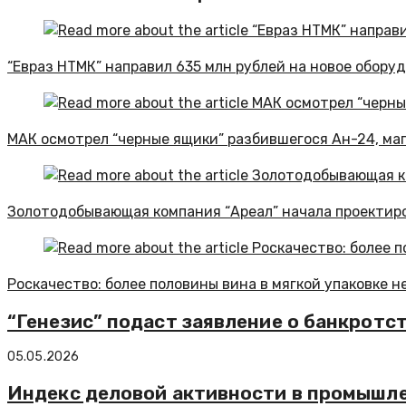
“Евраз НТМК” направил 635 млн рублей на новое оборуд
МАК осмотрел “черные ящики” разбившегося Ан-24, м
Золотодобывающая компания “Ареал” начала проектиро
Роскачество: более половины вина в мягкой упаковке 
“Генезис” подаст заявление о банкротс
05.05.2026
Индекс деловой активности в промышле