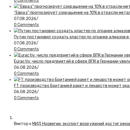
0 Comments
“Евраз” прогнозирует сокращение на 10% в отрасли мета
07.08.2026
/
0 Comments
Путин постановил создать кластер по огранке алмазов в
07.08.2026
/
0 Comments
Euractiv: число предприятий в сфере ВПК в Германии увел
06.08.2026
/
0 Comments
FT: производство Британией ракет и лекарств может ока
06.08.2026
/
0 Comments
Виктор к
МИД Норвегии: экспорт вооружений достиг реко