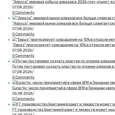
“Алроса”: мировая добыча алмазов в 2026 году упадет до
07.08.2026
/
0 Comments
“Алроса”: мировой рынок алмазов все больше сдвигается
07.08.2026
/
0 Comments
“Евраз” прогнозирует сокращение на 10% в отрасли мета
07.08.2026
/
0 Comments
Путин постановил создать кластер по огранке алмазов в
07.08.2026
/
0 Comments
Euractiv: число предприятий в сфере ВПК в Германии увел
06.08.2026
/
0 Comments
FT: производство Британией ракет и лекарств может ока