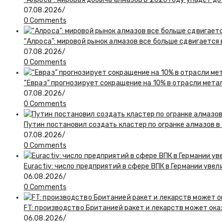
07.08.2026
/
0 Comments
“Алроса”: мировой рынок алмазов все больше сдвигается
07.08.2026
/
0 Comments
“Евраз” прогнозирует сокращение на 10% в отрасли мета
07.08.2026
/
0 Comments
Путин постановил создать кластер по огранке алмазов в
07.08.2026
/
0 Comments
Euractiv: число предприятий в сфере ВПК в Германии увел
06.08.2026
/
0 Comments
FT: производство Британией ракет и лекарств может ока
06.08.2026
/