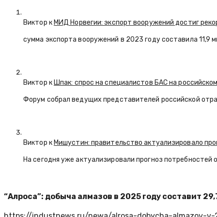
Виктор к
МИД Норвегии: экспорт вооружений достиг реко
сумма экспорта вооружений в 2023 году составила 11,9 
Виктор к
Шпак: спрос на специалистов БАС на российском
Форум собрал ведущих представителей российской отр
Виктор к
Мишустин: правительство актуализировало про
На сегодня уже актуализировали прогноз потребностей 
“Алроса”: добыча алмазов в 2025 году составит 29
https://industnews.ru/newa/alrosa-dobycha-almazov-v-2