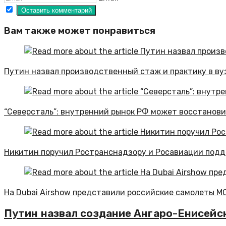
Вам также может понравиться
Путин назвал производственный стаж и практику в ву
“Северсталь”: внутренний рынок РФ может восстанови
Никитин поручил Ространснадзору и Росавиации подд
На Dubai Airshow представили российские самолеты МС
Путин назвал создание Ангаро-Енисейс