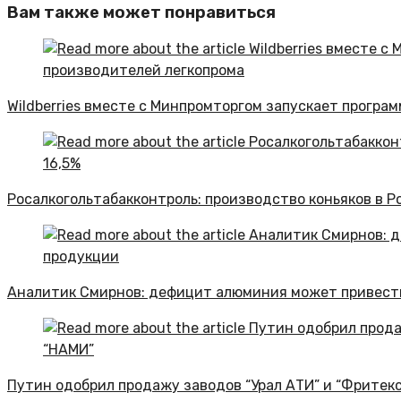
Вам также может понравиться
Wildberries вместе с Минпромторгом запускает прогр
Росалкогольтабакконтроль: производство коньяков в Р
Аналитик Смирнов: дефицит алюминия может привести
Путин одобрил продажу заводов “Урал АТИ” и “Фритек