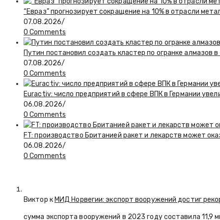
“Евраз” прогнозирует сокращение на 10% в отрасли мета
07.08.2026
/
0 Comments
Путин постановил создать кластер по огранке алмазов в
07.08.2026
/
0 Comments
Euractiv: число предприятий в сфере ВПК в Германии увел
06.08.2026
/
0 Comments
FT: производство Британией ракет и лекарств может ока
06.08.2026
/
0 Comments
Виктор к
МИД Норвегии: экспорт вооружений достиг реко
сумма экспорта вооружений в 2023 году составила 11,9 