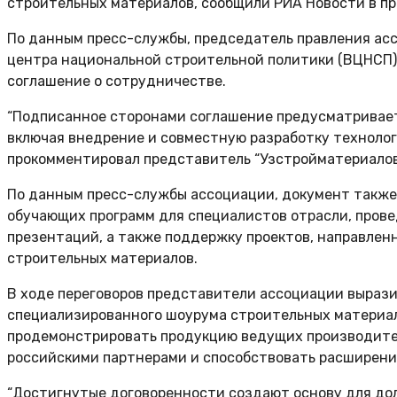
строительных материалов, сообщили РИА Новости в п
По данным пресс-службы, председатель правления ас
центра национальной строительной политики (ВЦНСП) 
соглашение о сотрудничестве.
“Подписанное сторонами соглашение предусматривает
включая внедрение и совместную разработку технолог
прокомментировал представитель “Узстройматериалов
По данным пресс-службы ассоциации, документ также
обучающих программ для специалистов отрасли, пров
презентаций, а также поддержку проектов, направлен
строительных материалов.
В ходе переговоров представители ассоциации выраз
специализированного шоурума строительных материало
продемонстрировать продукцию ведущих производител
российскими партнерами и способствовать расширению
“Достигнутые договоренности создают основу для дол