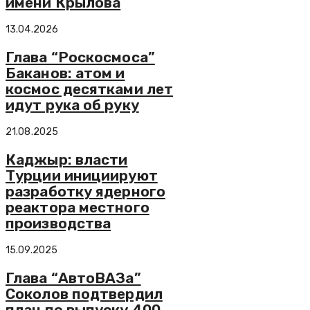
имени Крылова
13.04.2026
Глава “Роскосмоса”
Баканов: атом и
космос десятками лет
идут рука об руку
21.08.2025
Каджыр: власти
Турции инициируют
разработку ядерного
реактора местного
производства
15.09.2025
Глава “АвтоВАЗа”
Соколов подтвердил
план по выпуску 400