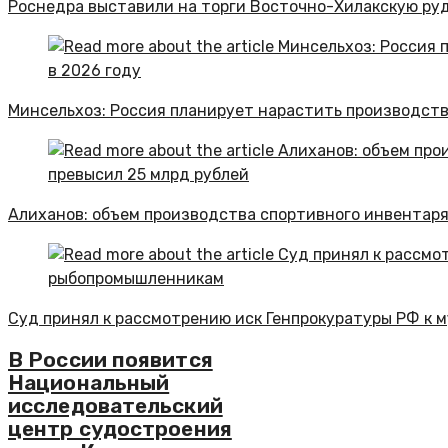
Роснедра выставили на торги Восточно-Хилакскую ру
Минсельхоз: Россия планирует нарастить производство
Алиханов: объем производства спортивного инвентаря
Суд принял к рассмотрению иск Генпрокуратуры РФ к
В России появится
Национальный
исследовательский
центр судостроения