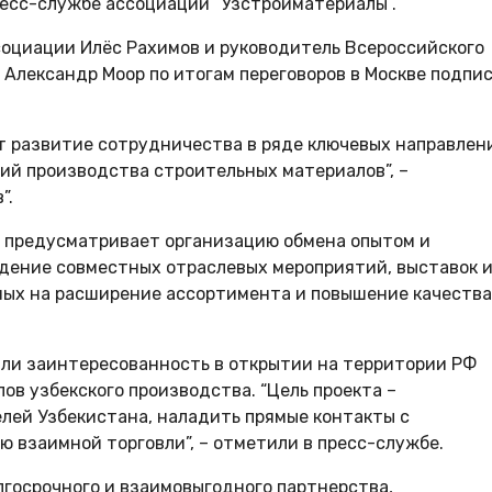
ресс-службе ассоциации “Узстройматериалы”.
социации Илёс Рахимов и руководитель Всероссийского
Александр Моор по итогам переговоров в Москве подпи
 развитие сотрудничества в ряде ключевых направлен
ий производства строительных материалов”, –
”.
 предусматривает организацию обмена опытом и
едение совместных отраслевых мероприятий, выставок 
ных на расширение ассортимента и повышение качества
или заинтересованность в открытии на территории РФ
в узбекского производства. “Цель проекта –
ей Узбекистана, наладить прямые контакты с
 взаимной торговли”, – отметили в пресс-службе.
госрочного и взаимовыгодного партнерства,