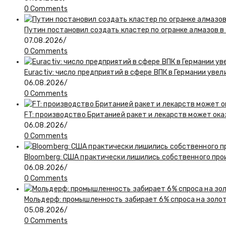
0 Comments
Путин постановил создать кластер по огранке алмазов в
07.08.2026
/
0 Comments
Euractiv: число предприятий в сфере ВПК в Германии увел
06.08.2026
/
0 Comments
FT: производство Британией ракет и лекарств может ока
06.08.2026
/
0 Comments
Bloomberg: США практически лишились собственного пр
06.08.2026
/
0 Comments
Мольдерф: промышленность забирает 6% спроса на золот
05.08.2026
/
0 Comments