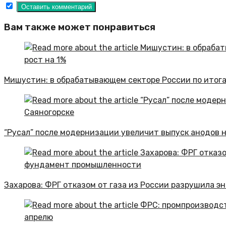
Вам также может понравиться
Мишустин: в обрабатывающем секторе России по итога
“Русал” после модернизации увеличит выпуск анодов н
Захарова: ФРГ отказом от газа из России разрушила