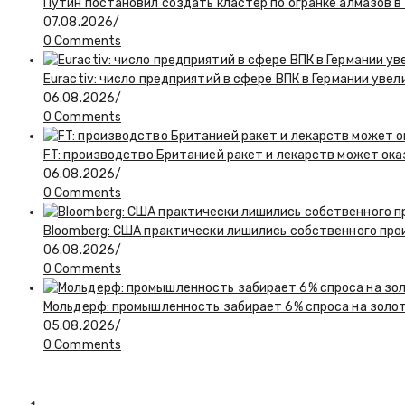
Путин постановил создать кластер по огранке алмазов в
07.08.2026
/
0 Comments
Euractiv: число предприятий в сфере ВПК в Германии увел
06.08.2026
/
0 Comments
FT: производство Британией ракет и лекарств может ока
06.08.2026
/
0 Comments
Bloomberg: США практически лишились собственного пр
06.08.2026
/
0 Comments
Мольдерф: промышленность забирает 6% спроса на золот
05.08.2026
/
0 Comments