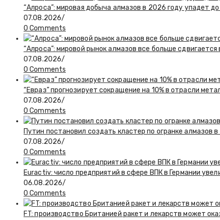
“Алроса”: мировая добыча алмазов в 2026 году упадет до
07.08.2026
/
0 Comments
“Алроса”: мировой рынок алмазов все больше сдвигается
07.08.2026
/
0 Comments
“Евраз” прогнозирует сокращение на 10% в отрасли мета
07.08.2026
/
0 Comments
Путин постановил создать кластер по огранке алмазов в
07.08.2026
/
0 Comments
Euractiv: число предприятий в сфере ВПК в Германии увел
06.08.2026
/
0 Comments
FT: производство Британией ракет и лекарств может ока