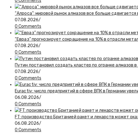
0 Comments
“Алроса”: мировой рынок алмазов все больше сдвигается
07.08.2026
/
0 Comments
“Евраз” прогнозирует сокращение на 10% в отрасли мета
07.08.2026
/
0 Comments
Путин постановил создать кластер по огранке алмазов в
07.08.2026
/
0 Comments
Euractiv: число предприятий в сфере ВПК в Германии увел
06.08.2026
/
0 Comments
FT: производство Британией ракет и лекарств может ока
06.08.2026
/
0 Comments