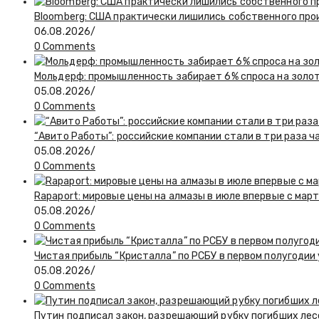
Bloomberg: США практически лишились собственного пр
06.08.2026
/
0 Comments
Мольдерф: промышленность забирает 6% спроса на золот
05.08.2026
/
0 Comments
“Авито Работы”: российские компании стали в три раза 
05.08.2026
/
0 Comments
Rapaport: мировые цены на алмазы в июле впервые с март
05.08.2026
/
0 Comments
Чистая прибыль “Кристалла” по РСБУ в первом полугодии
05.08.2026
/
0 Comments
Путин подписал закон, разрешающий рубку погибших лес